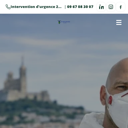
Passer
Intervention d'urgence 24h/24 · 7j/7
|
09 67 08 30 07
au
contenu
principal