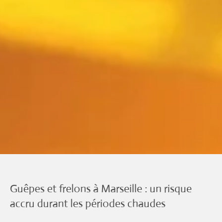
Guêpes et frelons à Marseille : un risque
accru durant les périodes chaudes