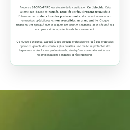
Provence STOPCAFARD est titulaire de la certification
Certibiocide
. Cela
atteste que l’équipe est
formée, habilitée et régulièrement actualisée
à
l’utilisation de
produits biocides professionnels
, strictement réservés aux
entreprises spécialisées et
non accessibles au grand public
. Chaque
traitement est appliqué dans le respect des normes sanitaires, de la sécurité des
occupants et de la protection de l’environnement.
Ce niveau d’exigence, associé à des produits professionnels et à des protocoles
rigoureux, garantit des résultats plus durables, une meilleure protection des
logements et des locaux professionnels, ainsi qu’une conformité stricte aux
recommandations sanitaires et réglementaires.