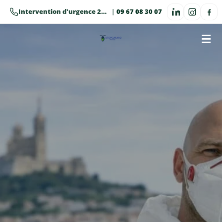
Passer
Intervention d'urgence 24h/24 · 7j/7
|
09 67 08 30 07
au
contenu
principal