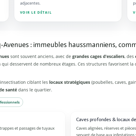
adjacentes.
p
VOIR LE DÉTAIL
V
nq-Avenues : immeubles haussmanniens, comm
nues
sont souvent anciens, avec de
grandes cages d’escaliers
, des
s
qui desservent de nombreux étages. Ces structures favorisent la 
sectisation ciblant les
locaux stratégiques
(poubelles, caves, gai
de santé
dans le quartier.
fessionnels
Caves profondes & locaux d
, trappes et passages de tuyaux
Caves alignées, réserves et pièc
servant de base aux infestations si