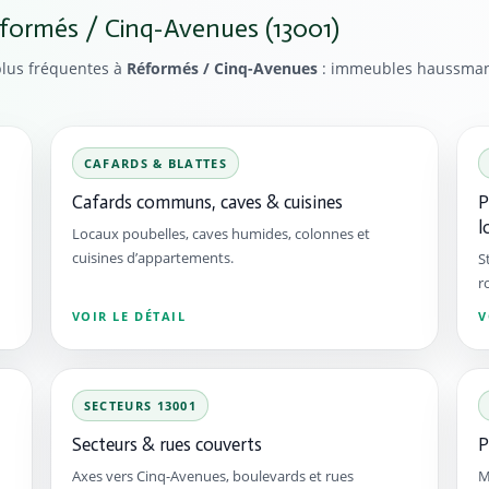
éformés / Cinq-Avenues (13001)
 plus fréquentes à
Réformés / Cinq-Avenues
: immeubles haussmann
CAFARDS & BLATTES
Cafards communs, caves & cuisines
P
l
Locaux poubelles, caves humides, colonnes et
cuisines d’appartements.
S
r
VOIR LE DÉTAIL
V
SECTEURS 13001
Secteurs & rues couverts
P
Axes vers Cinq-Avenues, boulevards et rues
M