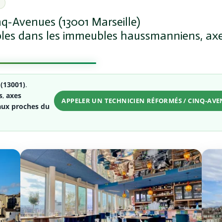
q-Avenues (13001 Marseille)
isibles dans les immeubles haussmanniens, a
(13001)
.
s
,
axes
APPELER UN TECHNICIEN RÉFORMÉS / CINQ-AV
aux proches du