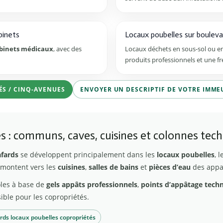
binets
Locaux poubelles sur bouleva
binets médicaux
, avec des
Locaux déchets en sous-sol ou en
produits professionnels et une f
S / CINQ-AVENUES
ENVOYER UN DESCRIPTIF DE VOTRE IMME
 : communs, caves, cuisines et colonnes tec
afards
se développent principalement dans les
locaux poubelles
, 
 remontent vers les
cuisines
,
salles de bains
et
pièces d’eau
des appa
les à base de
gels appâts professionnels
,
points d’appâtage tech
ible pour les copropriétés.
rds locaux poubelles copropriétés