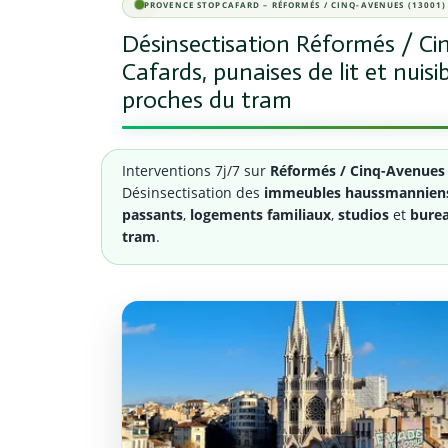
PROVENCE STOPCAFARD – RÉFORMÉS / CINQ-AVENUES (13001)
Désinsectisation Réformés / Cin
Cafards, punaises de lit et nu
proches du tram
Interventions 7j/7 sur
Réformés / Cinq-Avenues 
Désinsectisation des
immeubles haussmannien
passants
,
logements familiaux
,
studios
et
bure
tram
.