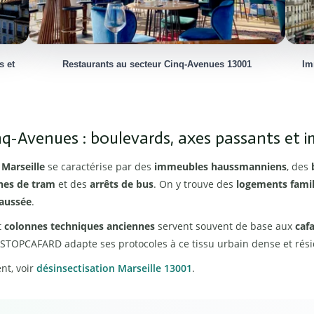
s et
Restaurants au secteur Cinq-Avenues 13001
Im
inq-Avenues : boulevards, axes passants e
 Marseille
se caractérise par des
immeubles haussmanniens
, des
gnes de tram
et des
arrêts de bus
. On y trouve des
logements fami
aussée
.
t
colonnes techniques anciennes
servent souvent de base aux
caf
 STOPCAFARD adapte ses protocoles à ce tissu urbain dense et rési
nt, voir
désinsectisation Marseille 13001
.