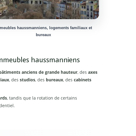
meubles haussmanniens, logements familiaux et
bureaux
t immeubles haussmanniens
bâtiments anciens de grande hauteur
, des
axes
liaux
, des
studios
, des
bureaux
, des
cabinets
ards
, tandis que la rotation de certains
dentiel.