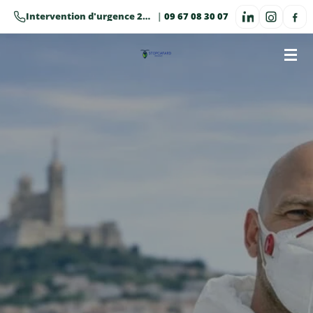
Passer
Intervention d'urgence 24h/24 · 7j/7
|
09 67 08 30 07
au
contenu
principal