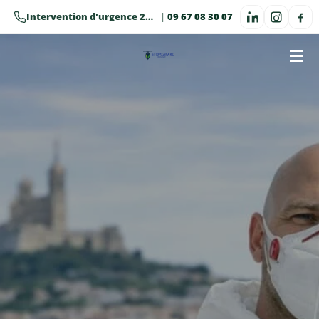
Passer
Intervention d'urgence 24h/24 · 7j/7
|
09 67 08 30 07
au
contenu
principal