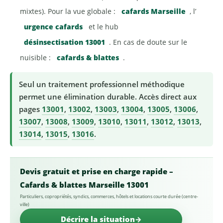
mixtes). Pour la vue globale :
cafards Marseille
, l’
urgence cafards
et le hub
désinsectisation 13001
. En cas de doute sur le
nuisible :
cafards & blattes
.
Seul un traitement professionnel méthodique
permet une élimination durable. Accès direct aux
pages
13001
,
13002
,
13003
,
13004
,
13005
,
13006
,
13007
,
13008
,
13009
,
13010
,
13011
,
13012
,
13013
,
13014
,
13015
,
13016
.
Devis gratuit et prise en charge rapide –
Cafards & blattes Marseille 13001
Particuliers, copropriétés, syndics, commerces, hôtels et locations courte durée (centre-
ville)
Décrire la situation