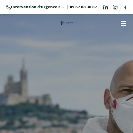
Passer
Intervention d'urgence 24h/24 · 7j/7
|
09 67 08 30 07
au
contenu
principal