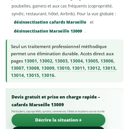
poubelles, gaines) et aux cas fréquents (copropriété,
syndic, restaurant, hôtel, Airbnb). Pour la vue globale :
désinsectisation cafards Marseille
et
désinsectisation Marseille 13009
.
Seul un traitement professionnel méthodique
permet une élimination durable. Accès direct aux
pages
13001
,
13002
,
13003
,
13004
,
13005
,
13006
,
13007
,
13008
,
13009
,
13010
,
13011
,
13012
,
13013
,
13014
,
13015
,
13016
.
Devis gratuit et prise en charge rapide –
cafards Marseille 13009
Particuliers, copropriétés, syndics, commerces, hôtels et locations courte durée
Décrire la situation