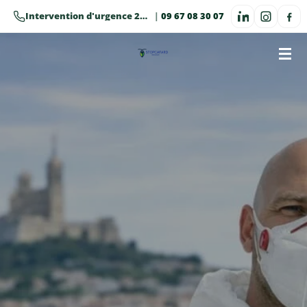
Passer
Intervention d'urgence 24h/24 · 7j/7
|
09 67 08 30 07
au
contenu
principal