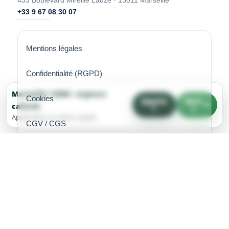
433 Boulevard Mireille Lauze · 13011 Marseille
+33 9 67 08 30 07
Mentions légales
Confidentialité (RGPD)
Marseille 13009 : urgence
Cookies
Appele
Devi
cafards
r
s
Appel direct ou devis rapide
CGV / CGS
Contact
© 2026 Provence STOPCAFARD
Marseille, France
SIRET 990 699 381 00010