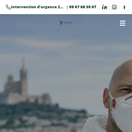
Passer
Intervention d'urgence 24h/24 · 7j/7
|
09 67 08 30 07
au
contenu
principal