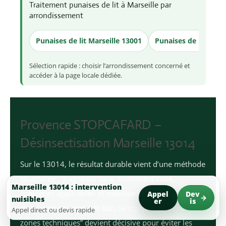
Traitement punaises de lit à Marseille par
arrondissement
Punaises de lit Marseille 13001
Punaises de lit Mars
Sélection rapide : choisir l’arrondissement concerné et
accéder à la page locale dédiée.
Provence STOPCAFARD –
Désinsectisation Marseille 13014
Sur le 13014, le résultat durable vient d’une méthode
structurée : diagnostic utile, traitement ciblé,
Marseille 13014 : intervention
consignes applicables et stabilisation. Quand la
Appel
Dev
nuisibles
er
is
circulation passe par le bâti, la logique “communs +
Appel direct ou devis rapide
zones techniques” devient décisive pour éviter les